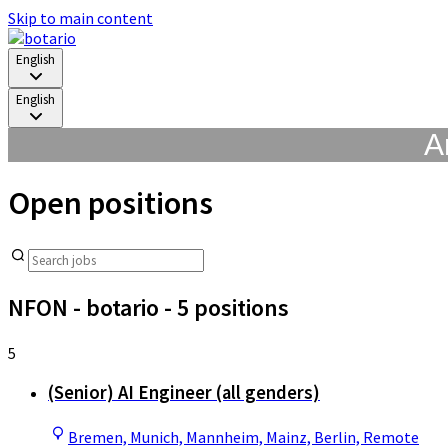
Skip to main content
English
English
A
Open positions
NFON - botario
- 5 positions
5
(Senior) AI Engineer (all genders)
Bremen, Munich, Mannheim, Mainz, Berlin, Remote