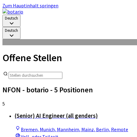
Zum Hauptinhalt springen
Deutsch
Deutsch
Offene Stellen
NFON - botario
- 5 Positionen
5
(Senior) AI Engineer (all genders)
Bremen, Munich, Mannheim, Mainz, Berlin, Remote
Voll- oder Teilzeit